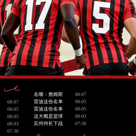
名嘴：詹姆斯拯救了湖人，任何异议都是不懂球
08-07
雷迪这份名单——乔丹、科比、女篮三大将、伍兹、大谷翔平。别觉得这是随便凑的
08-05
08-07
雷迪这份名单——乔丹、科比、女篮三大将、伍兹、大谷翔平。别觉得这是随便凑的
08-05
08-05
这大概是篮球迷最爱的“战力比较”话题之一了。两组都是历史级别的，一组是当代篮球的“空间天花板”，一组是古典篮球的“天赋天花板”。真打一场半场3v3，胜负会因规则、场地和体力分配而大幅摇摆。
08-03
08-05
宾州州长下战书：76人这赛季一定会给尼克斯制造麻烦
07-30
08-03
07-30