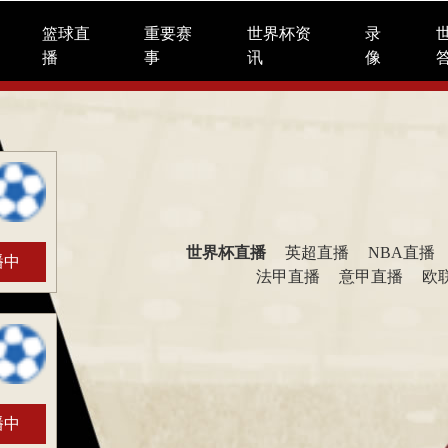
篮球直
重要赛
世界杯资
录
播
事
讯
像
世界杯直播
英超直播
NBA直播
播中
法甲直播
意甲直播
欧
播中