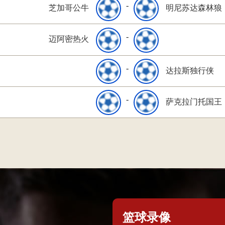
-
芝加哥公牛
明尼苏达森林狼
-
迈阿密热火
-
达拉斯独行侠
-
萨克拉门托国王
篮球录像